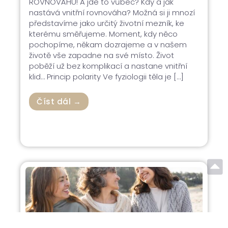
ROVNOVÁHU! A jde to vůbec? Kdy a jak
nastává vnitřní rovnováha? Možná si ji mnozí
představíme jako určitý životní mezník, ke
kterému směřujeme. Moment, kdy něco
pochopíme, někam dozrajeme a v našem
životě vše zapadne na své místo. Život
poběží už bez komplikací a nastane vnitřní
klid… Princip polarity Ve fyziologii těla je […]
Číst dál →