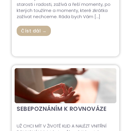
starosti i radosti, zažívá a řeší momenty, po
kterých toužíme a momenty, které zkrátka
zažívat nechceme. Ráda bych Vám […]
Číst dál →
SEBEPOZNÁNÍM K ROVNOVÁZE
UŽ CHCI MÍT V ŽIVOTĚ KLID A NALÉZT VNITŘNÍ