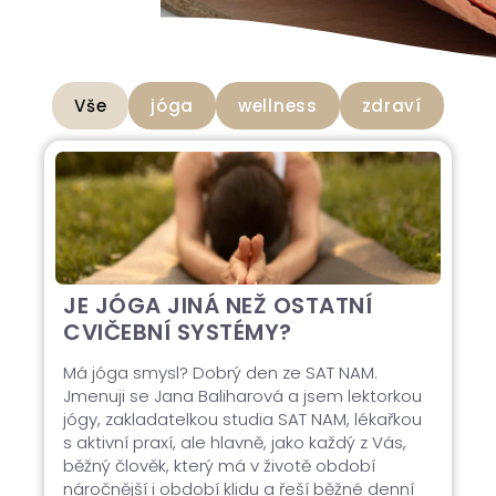
Vše
jóga
wellness
zdraví
JE JÓGA JINÁ NEŽ OSTATNÍ
CVIČEBNÍ SYSTÉMY?
Má jóga smysl? Dobrý den ze SAT NAM.
Jmenuji se Jana Baliharová a jsem lektorkou
jógy, zakladatelkou studia SAT NAM, lékařkou
s aktivní praxí, ale hlavně, jako každý z Vás,
běžný člověk, který má v životě období
náročnější i období klidu a řeší běžné denní