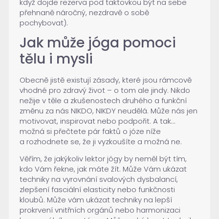
když dojde rezerva pod taktovkou být na sebe
přehnaně náročný, nezdravě o sobě
pochybovat).
Jak může jóga pomoci
tělu i mysli
Obecně jistě existují zásady, které jsou rámcově
vhodné pro zdravý život – o tom ale jindy. Nikdo
nežije v těle a zkušenostech druhého a funkční
změnu za nás NIKDO, NIKDY neudělá. Může nás jen
motivovat, inspirovat nebo podpořit. A tak…
možná si přečtete pár faktů o józe níže
a rozhodnete se, že ji vyzkoušíte a možná ne.
Věřím, že jakýkoliv lektor jógy by neměl být tím,
kdo Vám řekne, jak máte žít. Může Vám ukázat
techniky na vyrovnání svalových dysbalancí,
zlepšení fasciální elasticity nebo funkčnosti
kloubů. Může vám ukázat techniky na lepší
prokrvení vnitřních orgánů nebo harmonizaci