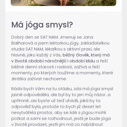
Má jóga smysl?
Dobrý den ze SAT NAM. Jmenuji se Jana
Baliharová a jsem lektorkou jógy, zakladatelkou
studia SAT NAM, lékařkou s aktivní praxí, ale
hlavně, jako každý z Vás,
běžný člověk, který má
v životě období náročnější i období klidu
a řeší
běžné denní starosti i radosti, zažívá a řeší
momenty, po kterých toužíme a momenty, které
zkrátka zažívat nechceme.
Ráda bych Vám na tu otázku, zda má jóga smysl
jasně odpověděla, ale byl by to jen můj názor…a
upřímně…asi byste už teď uhádli, jaká by ta
odpověď byla, protože to bych již deset let
nevytvářela prostor, aby se lidé s jógou mohli
potkat a sami se rozhodnout, jestli je bude jóga
v životě provázet, jestli jim má co nabídnout