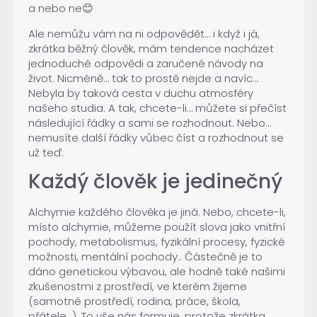
a nebo ne😊
Ale nemůžu vám na ni odpovědět… i když i já,
zkrátka běžný člověk, mám tendence nacházet
jednoduché odpovědi a zaručené návody na
život. Nicméně… tak to prostě nejde a navíc…
Nebyla by taková cesta v duchu atmosféry
našeho studia. A tak, chcete-li… můžete si přečíst
následující řádky a sami se rozhodnout. Nebo…
nemusíte další řádky vůbec číst a rozhodnout se
už teď.
Každý člověk je jedinečný
Alchymie každého člověka je jiná. Nebo, chcete-li,
místo alchymie, můžeme použít slova jako vnitřní
pochody, metabolismus, fyzikální procesy, fyzické
možnosti, mentální pochody.. Částečně je to
dáno genetickou výbavou, ale hodně také našimi
zkušenostmi z prostředí, ve kterém žijeme
(samotné prostředí, rodina, práce, škola,
přátele…). To vše nás formuje, protože zkrátka