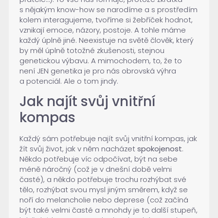
s nějakým know-how se narodíme a s prostředím
kolem interagujeme, tvoříme si žebříček hodnot,
vznikají emoce, názory, postoje. A tohle máme
každý úplně jiné. Neexistuje na světě člověk, který
by měl úplně totožné zkušenosti, stejnou
genetickou výbavu. A mimochodem, to, že to
není JEN genetika je pro nás obrovská výhra
a potenciál. Ale o tom jindy.
Jak najít svůj vnitřní
kompas
Každý sám potřebuje najít svůj vnitřní kompas, jak
žít svůj život, jak v něm nacházet
spokojenost
.
Někdo potřebuje víc odpočívat, být na sebe
méně náročný (což je v dnešní době velmi
časté), a někdo potřebuje trochu rozhýbat své
tělo, rozhýbat svou mysl jiným směrem, když se
noří do melancholie nebo deprese (což začíná
být také velmi časté a mnohdy je to další stupeň,