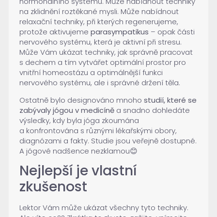
hormonálního systému. Může nabídnout techniky
na zklidnění roztěkané mysli. Může nabídnout
relaxační techniky, při kterých regenerujeme,
protože aktivujeme
parasympatikus
– opak části
nervového systému, která je aktivní při stresu.
Může Vám ukázat techniky, jak správně pracovat
s dechem a tím vytvářet optimální prostor pro
vnitřní homeostázu a optimálnější funkci
nervového systému, ale i správné držení těla.
Ostatně bylo designováno mnoho
studií, které se
zabývaly jógou v medicíně
a snadno dohledáte
výsledky, kdy byla jóga zkoumána
a konfrontována s různými lékařskými obory,
diagnózami a fakty. Studie jsou veřejně dostupné.
A jógové nadšence nezklamou😊
Nejlepší je vlastní
zkušenost
Lektor Vám může ukázat všechny tyto techniky.