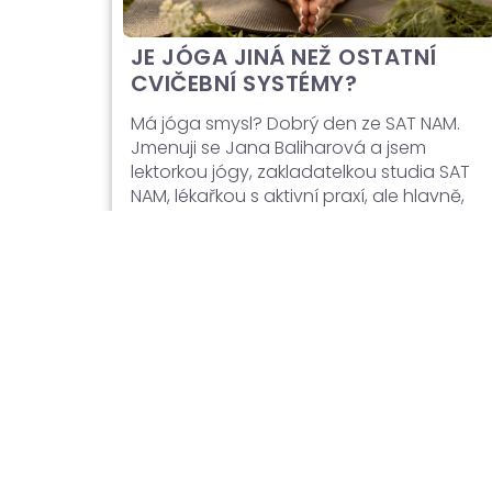
JE JÓGA JINÁ NEŽ OSTATNÍ
CVIČEBNÍ SYSTÉMY?
Má jóga smysl? Dobrý den ze SAT NAM.
Jmenuji se Jana Baliharová a jsem
lektorkou jógy, zakladatelkou studia SAT
NAM, lékařkou s aktivní praxí, ale hlavně,
jako každý z Vás, běžný člověk, který má
v životě období náročnější i období klidu
a řeší běžné denní starosti i radosti,
zažívá a řeší momenty, po kterých
toužíme a momenty, které zkrátka zažívat
nechceme. Ráda bych Vám […]
Číst dál →