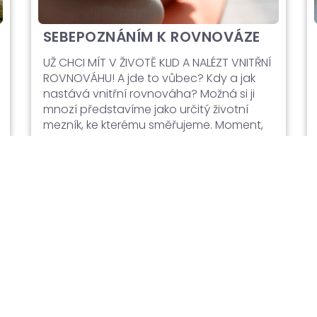
SEBEPOZNÁNÍM K ROVNOVÁZE
UŽ CHCI MÍT V ŽIVOTĚ KLID A NALÉZT VNITŘNÍ
ROVNOVÁHU! A jde to vůbec? Kdy a jak
nastává vnitřní rovnováha? Možná si ji
mnozí představíme jako určitý životní
mezník, ke kterému směřujeme. Moment,
kdy něco pochopíme, někam dozrajeme
a v našem životě vše zapadne na své
místo. Život poběží už bez komplikací
a nastane vnitřní klid… Princip polarity Ve
fyziologii těla je […]
Číst dál →