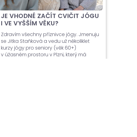
JE VHODNÉ ZAČÍT CVIČIT JÓGU
I VE VYŠŠÍM VĚKU?
Zdravím všechny příznivce jógy. Jmenuju
se Jitka Staňková a vedu už několiklet
kurzy jógy pro seniory (věk 60+)
v úžasném prostoru v Plzni, který má
názevSAT NAM. V duchovním kontextu se
toto slovní spojení pocházející ze
severuIndie používá jako pozdrav nebo
mantra připomínající pravou podstatu
člověka.„Sat Nam“ můžeme v současné
terminologii jógy chápat jako
připomínkunávratu k vlastnímu středu,
tedy k tomu, co je […]
Číst dál →