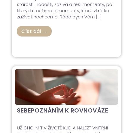
starosti i radosti, zažívá a řeší momenty, po
kterých toužíme a momenty, které zkrátka
zažívat nechceme. Ráda bych Vám […]
Číst dál →
SEBEPOZNÁNÍM K ROVNOVÁZE
UŽ CHCI MÍT V ŽIVOTĚ KLID A NALÉZT VNITŘNÍ