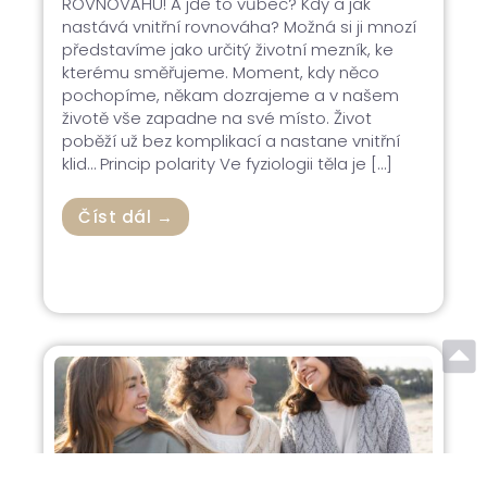
ROVNOVÁHU! A jde to vůbec? Kdy a jak
nastává vnitřní rovnováha? Možná si ji mnozí
představíme jako určitý životní mezník, ke
kterému směřujeme. Moment, kdy něco
pochopíme, někam dozrajeme a v našem
životě vše zapadne na své místo. Život
poběží už bez komplikací a nastane vnitřní
klid… Princip polarity Ve fyziologii těla je […]
Číst dál →