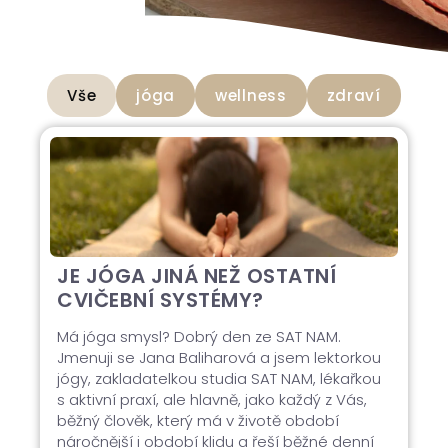
Vše
jóga
wellness
zdraví
JE JÓGA JINÁ NEŽ OSTATNÍ
CVIČEBNÍ SYSTÉMY?
Má jóga smysl? Dobrý den ze SAT NAM.
Jmenuji se Jana Baliharová a jsem lektorkou
jógy, zakladatelkou studia SAT NAM, lékařkou
s aktivní praxí, ale hlavně, jako každý z Vás,
běžný člověk, který má v životě období
náročnější i období klidu a řeší běžné denní