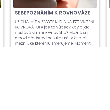
SEBEPOZNÁNÍM K ROVNOVÁZE
UŽ CHCI MÍT V ŽIVOTĚ KLID A NALÉZT VNITŘNÍ
ROVNOVÁHU! A jde to vůbec? Kdy a jak
nastává vnitřní rovnováha? Možná si ji
mnozí představíme jako určitý životní
mezník, ke kterému směřujeme. Moment,
kdy něco pochopíme, někam dozrajeme
a v našem životě vše zapadne na své
místo. Život poběží už bez komplikací
a nastane vnitřní klid… Princip polarity Ve
fyziologii těla je […]
Číst dál →