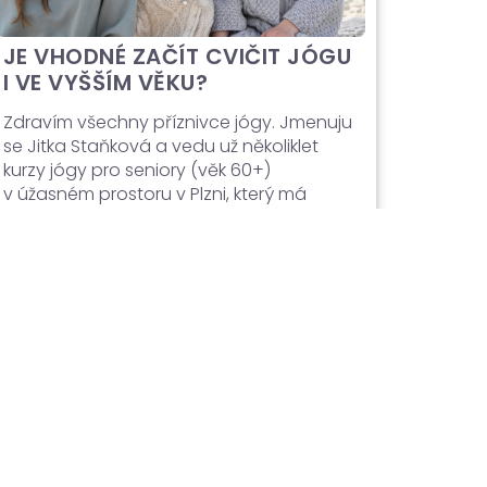
JE VHODNÉ ZAČÍT CVIČIT JÓGU
I VE VYŠŠÍM VĚKU?
Zdravím všechny příznivce jógy. Jmenuju
se Jitka Staňková a vedu už několiklet
kurzy jógy pro seniory (věk 60+)
v úžasném prostoru v Plzni, který má
názevSAT NAM. V duchovním kontextu se
toto slovní spojení pocházející ze
severuIndie používá jako pozdrav nebo
mantra připomínající pravou podstatu
člověka.„Sat Nam“ můžeme v současné
terminologii jógy chápat jako
připomínkunávratu k vlastnímu středu,
tedy k tomu, co je […]
Číst dál →