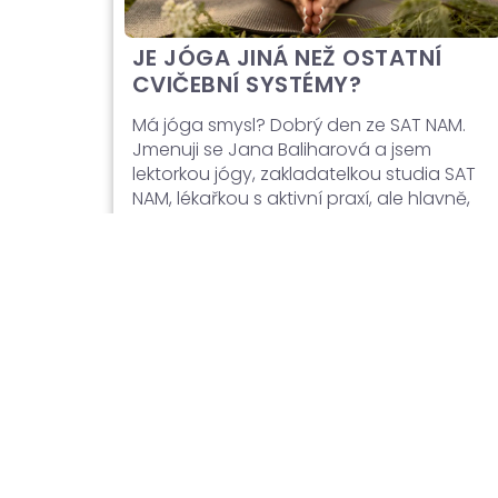
JE JÓGA JINÁ NEŽ OSTATNÍ
CVIČEBNÍ SYSTÉMY?
Má jóga smysl? Dobrý den ze SAT NAM.
Jmenuji se Jana Baliharová a jsem
lektorkou jógy, zakladatelkou studia SAT
NAM, lékařkou s aktivní praxí, ale hlavně,
jako každý z Vás, běžný člověk, který má
v životě období náročnější i období klidu
a řeší běžné denní starosti i radosti,
zažívá a řeší momenty, po kterých
toužíme a momenty, které zkrátka zažívat
nechceme. Ráda bych Vám […]
Číst dál →